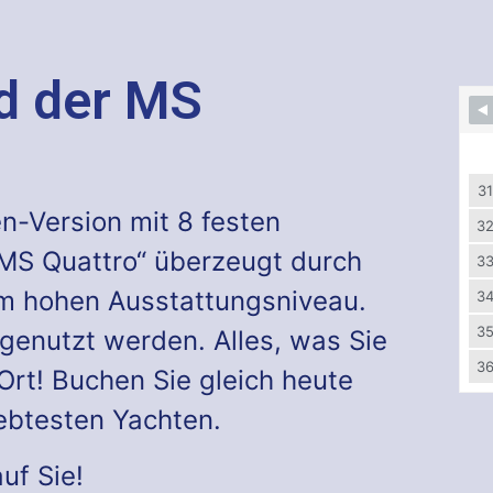
d der MS
S
31
n-Version mit 8 festen
3
„MS Quattro“ überzeugt durch
3
nem hohen Ausstattungsniveau.
3
3
 genutzt werden. Alles, was Sie
3
 Ort! Buchen Sie gleich heute
iebtesten Yachten.
uf Sie!