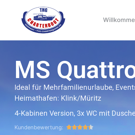
Willkomm
MS Quattr
Ideal für Mehrfamilienurlaube, Even
Heimathafen: Klink/Müritz
4-Kabinen Version, 3x WC mit Dusche
Kundenbewertung:




